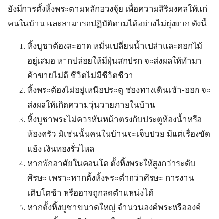
ยังมีการตั้งหิ้งพระตามหลักฮวงจุ้ย เพื่อความสิริมงคลให้แก่
คนในบ้าน และสามารถปฏิบัติตามได้อย่างไม่ยุ่งยาก ดังนี้
หิ้งบูชาต้องสะอาด หมั่นเปลี่ยนน้ำเปล่าและดอกไม้
อยู่เสมอ หากปล่อยให้มีฝุ่นสกปรก จะส่งผลให้ทำมา
ค้าขายไม่ดี ชีวิตไม่มีชีวิตชีวา
หิ้งพระต้องไม่อยู่เหนือประตู ช่องทางเดินเข้า-ออก จะ
ส่งผลให้เกิดความวุ่นวายภายในบ้าน
หิ้งบูชาพระไม่ควรหันหน้าตรงกับประตูห้องน้ำหรือ
ห้องครัว มิเช่นนั้นคนในบ้านจะเจ็บป่วย มีแต่เรื่องขัด
แย้ง เงินทองรั่วไหล
หากพักอาศัยในคอนโด ตั้งหิ้งพระให้สูงกว่าระดับ
ศีรษะ เพราะหากตั้งหิ้งพระต่ำกว่าศีรษะ การงาน
เติบโตช้า หรืออาจถูกลดตำแหน่งได้
หากตั้งหิ้งบูชาขนาดใหญ่ จำนวนองค์พระหรือองค์