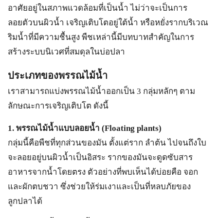
อาศัยอยู่ในสภาพแวดล้อมที่เป็นน้ำ ไม่ว่าจะเป็นการ
ลอยตัวบนผิวน้ำ เจริญเติบโตอยู่ใต้น้ำ หรือหยั่งรากบริเวณ
ริมน้ำที่มีความชื้นสูง พืชเหล่านี้มีบทบาทสำคัญในการ
สร้างระบบนิเวศที่สมดุลในบ่อปลา
ประเภทของพรรณไม้น้ำ
เราสามารถแบ่งพรรณไม้น้ำออกเป็น 3 กลุ่มหลักๆ ตาม
ลักษณะการเจริญเติบโต ดังนี้
1. พรรณไม้น้ำแบบลอยน้ำ (Floating plants)
กลุ่มนี้คือพืชที่ทุกส่วนของมัน ตั้งแต่ราก ลำต้น ไปจนถึงใบ
จะลอยอยู่บนผิวน้ำเป็นอิสระ รากของมันจะดูดซับสาร
อาหารจากน้ำโดยตรง ตัวอย่างที่พบเห็นได้บ่อยคือ จอก
และผักตบชวา ซึ่งช่วยให้ร่มเงาและเป็นที่หลบภัยของ
ลูกปลาได้