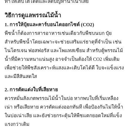
ทำให้เติบโตได้ดีและลดปัญหาน้ำเน่าเสีย
วิธีการดูแลพรรณไม้น้ำ
1. การให้ปุ๋ยและคาร์บอนไดออกไซด์ (CO2)
พืชน้ำก็ต้องการสารอาหารเช่นเดียวกับพืชบนบก ปุ๋ย
สำหรับพืชน้ำโดยเฉพาะจะช่วยเสริมแร่ธาตุที่จำเป็น เช่น
ไนโตรเจน ฟอสฟอรัส และโพแทสเซียม สำหรับตู้พรรณไม้
น้ำที่มีความหนาแน่นสูง อาจจำเป็นต้องให้ CO2 เพิ่มเติม
เพื่อช่วยให้พืชสังเคราะห์แสงและเติบโตได้ดี ใบจะแข็งแรง
และมีสีสันสดใส
2. การตัดแต่งใบที่เสียหาย
ควรหมั่นสังเกตพรรณไม้น้ำในบ่อ หากพบใบที่เริ่มเหลือง
เน่า หรือเสียหาย ควรตัดแต่งออกทันที เพื่อป้องกันไม่ให้น้ำ
ในบ่อเน่าเสีย และยังช่วยกระตุ้นให้พืชแตกยอดใหม่ที่แข็ง
แรงกว่าเดิม