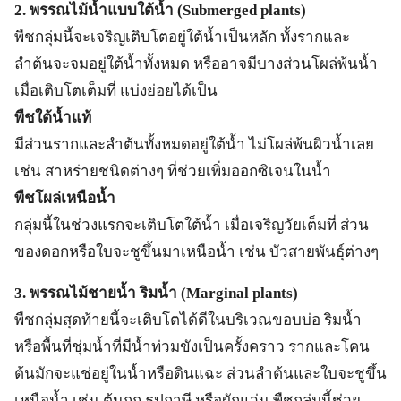
2. พรรณไม้น้ำแบบใต้น้ำ (Submerged plants)
พืชกลุ่มนี้จะเจริญเติบโตอยู่ใต้น้ำเป็นหลัก ทั้งรากและ
ลำต้นจะจมอยู่ใต้น้ำทั้งหมด หรืออาจมีบางส่วนโผล่พ้นน้ำ
เมื่อเติบโตเต็มที่ แบ่งย่อยได้เป็น
พืชใต้น้ำแท้
มีส่วนรากและลำต้นทั้งหมดอยู่ใต้น้ำ ไม่โผล่พ้นผิวน้ำเลย
เช่น สาหร่ายชนิดต่างๆ ที่ช่วยเพิ่มออกซิเจนในน้ำ
พืชโผล่เหนือน้ำ
กลุ่มนี้ในช่วงแรกจะเติบโตใต้น้ำ เมื่อเจริญวัยเต็มที่ ส่วน
ของดอกหรือใบจะชูขึ้นมาเหนือน้ำ เช่น บัวสายพันธุ์ต่างๆ
3. พรรณไม้ชายน้ำ ริมน้ำ (Marginal plants)
พืชกลุ่มสุดท้ายนี้จะเติบโตได้ดีในบริเวณขอบบ่อ ริมน้ำ
หรือพื้นที่ชุ่มน้ำที่มีน้ำท่วมขังเป็นครั้งคราว รากและโคน
ต้นมักจะแช่อยู่ในน้ำหรือดินแฉะ ส่วนลำต้นและใบจะชูขึ้น
เหนือน้ำ เช่น ต้นกก ธูปฤาษี หรือผักแว่น พืชกลุ่มนี้ช่วย