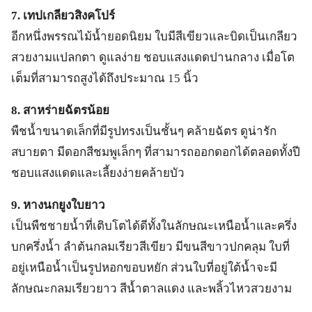
7. เทปเกลียวสิงคโปร์
อีกหนึ่งพรรณไม้น้ำยอดนิยม ใบมีสีเขียวและบิดเป็นเกลียว
สวยงามแปลกตา ดูแลง่าย ชอบแสงแดดปานกลาง เมื่อโต
เต็มที่สามารถสูงได้ถึงประมาณ 15 นิ้ว
8. สาหร่ายฉัตรน้อย
พืชน้ำขนาดเล็กที่มีรูปทรงเป็นชั้นๆ คล้ายฉัตร ดูน่ารัก
สบายตา มีดอกสีชมพูเล็กๆ ที่สามารถออกดอกได้ตลอดทั้งปี
ชอบแสงแดดและเลี้ยงง่ายคล้ายบัว
9. หางนกยูงใบยาว
เป็นพืชชายน้ำที่เติบโตได้ดีทั้งในลักษณะเหนือน้ำและครึ่ง
บกครึ่งน้ำ ลำต้นกลมเรียวสีเขียว มีขนสีขาวปกคลุม ใบที่
อยู่เหนือน้ำเป็นรูปหอกขอบหยัก ส่วนใบที่อยู่ใต้น้ำจะมี
ลักษณะกลมเรียวยาว สีน้ำตาลแดง และพลิ้วไหวสวยงาม