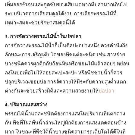
เพิ่มออกซิเจนและดูดซับของเสีย แต่หากมีปลามากเกินไป
ระบบนิเวศอาจเสียสมดุลได้ง่าย การเลือกพรรณไม้ที่
เหมาะสมจะช่วยรักษาสมดุลนี้ได้
3. การจัดวางพรรณไม้น้ำในบ่อปลา
การจัดวางพรรณไม้น้ำก็เป็นศิลปะอย่างหนึ่ง ควรคำนึงถึง
ลักษณะการเจริญเติบโตของพืชแต่ละชนิด เช่น สาหร่าย
บางชนิดควรผูกติดกับก้อนหินหรือขอนไม้แล้วค่อยๆ หย่อน
ลงในบ่อเพื่อไม่ให้ลอยสะเปะสะปะ หรือพืชชายน้ำก็ควร
ปลูกบริเวณขอบบ่อ การจัดวางให้มีระดับความสูงต่ำแตก
ต่างกันจะช่วยสร้างมิติและความสวยงามให้
บ่อปลา
4. ปริมาณแสงสว่าง
พรรณไม้น้ำแต่ละชนิดต้องการแสงในปริมาณที่แตกต่าง
กัน พืชที่โผล่พ้นน้ำส่วนใหญ่มักต้องการแสงแดดค่อนข้าง
มาก ในขณะที่พืชใต้น้ำบางชนิดสามารถเติบโตได้ดีในที่