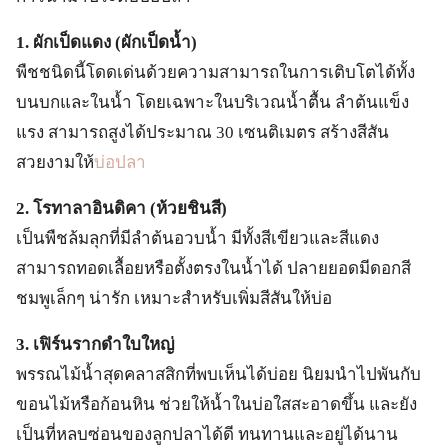
1. ผักเป็ดแดง (ผักเป็ดน้ำ)
พืชชนิดนี้โดดเด่นด้วยความสามารถในการเติบโตได้ทั้ง
บนบกและในน้ำ โดยเฉพาะในบริเวณน้ำตื้น ลำต้นแข็ง
แรง สามารถสูงได้ประมาณ 30 เซนติเมตร สร้างสีสัน
สวยงามให้
บ่อปลา
2. โรทาลาอินดิคา (ห้วยชินสี)
เป็นพืชล้มลุกที่มีลำต้นอวบน้ำ มีทั้งสีเขียวและสีแดง
สามารถทอดเลื้อยหรือตั้งตรงในน้ำได้ ปลายยอดมีดอกสี
ชมพูเล็กๆ น่ารัก เหมาะสำหรับเพิ่มสีสันให้บ่อ
3. เฟิร์นรากดำใบใหญ่
พรรณไม้น้ำสุดคลาสสิกที่พบเห็นได้บ่อย นิยมนำไปพันกับ
ขอนไม้หรือก้อนหิน ช่วยให้น้ำในบ่อใสสะอาดขึ้น และยัง
เป็นที่หลบซ่อนของลูกปลาได้ดี ทนทานและอยู่ได้นาน