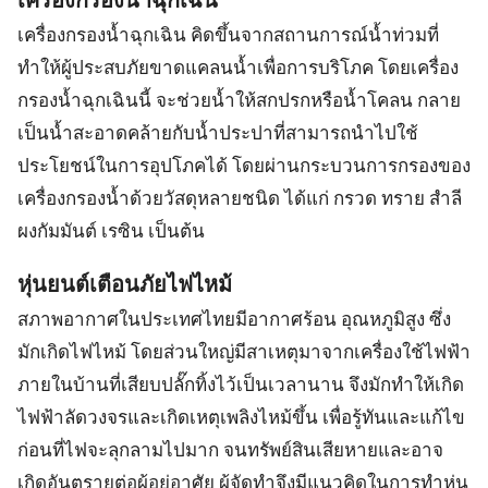
เครื่องกรองน้ำฉุกเฉิน
เครื่องกรองน้ำฉุกเฉิน คิดขึ้นจากสถานการณ์น้ำท่วมที่
ทำให้ผู้ประสบภัยขาดแคลนน้ำเพื่อการบริโภค โดยเครื่อง
กรองน้ำฉุกเฉินนี้ จะช่วยน้ำให้สกปรกหรือน้ำโคลน กลาย
เป็นน้ำสะอาดคล้ายกับน้ำประปาที่สามารถนำไปใช้
ประโยชน์ในการอุปโภคได้ โดยผ่านกระบวนการกรองของ
เครื่องกรองน้ำด้วยวัสดุหลายชนิด ได้แก่ กรวด ทราย สำลี
ผงกัมมันต์ เรซิน เป็นต้น
หุ่นยนต์เตือนภัยไฟไหม้
สภาพอากาศในประเทศไทยมีอากาศร้อน อุณหภูมิสูง ซึ่ง
มักเกิดไฟไหม้ โดยส่วนใหญ่มีสาเหตุมาจากเครื่องใช้ไฟฟ้า
ภายในบ้านที่เสียบปลั๊กทิ้งไว้เป็นเวลานาน จึงมักทำให้เกิด
ไฟฟ้าลัดวงจรและเกิดเหตุเพลิงไหม้ขึ้น เพื่อรู้ทันและแก้ไข
ก่อนที่ไฟจะลุกลามไปมาก จนทรัพย์สินเสียหายและอาจ
เกิดอันตรายต่อผู้อยู่อาศัย ผู้จัดทำจึงมีแนวคิดในการทำหุ่น