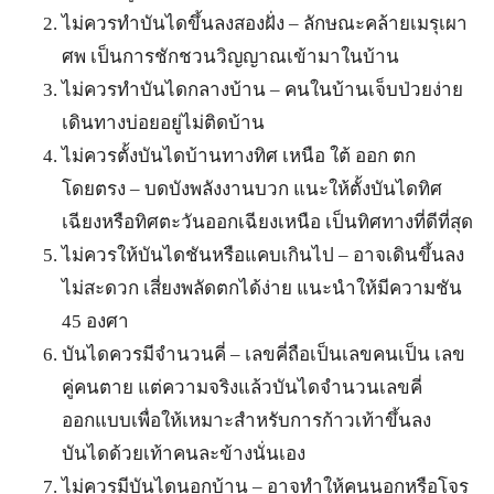
ไม่ควรทำบันไดขึ้นลงสองฝั่ง – ลักษณะคล้ายเมรุเผา
ศพ เป็นการชักชวนวิญญาณเข้ามาในบ้าน
ไม่ควรทำบันไดกลางบ้าน – คนในบ้านเจ็บป่วยง่าย
เดินทางบ่อยอยู่ไม่ติดบ้าน
ไม่ควรตั้งบันไดบ้านทางทิศ เหนือ ใต้ ออก ตก
โดยตรง – บดบังพลังงานบวก แนะให้ตั้งบันไดทิศ
เฉียงหรือทิศตะวันออกเฉียงเหนือ เป็นทิศทางที่ดีที่สุด
ไม่ควรให้บันไดชันหรือแคบเกินไป – อาจเดินขึ้นลง
ไม่สะดวก เสี่ยงพลัดตกได้ง่าย แนะนำให้มีความชัน
45 องศา
บันไดควรมีจำนวนคี่ – เลขคี่ถือเป็นเลขคนเป็น เลข
คู่คนตาย แต่ความจริงแล้วบันไดจำนวนเลขคี่
ออกแบบเพื่อให้เหมาะสำหรับการก้าวเท้าขึ้นลง
บันไดด้วยเท้าคนละข้างนั่นเอง
ไม่ควรมีบันไดนอกบ้าน – อาจทำให้คนนอกหรือโจร