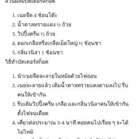
ส่วนผสมบัตเตอร์สก็อต
เนยจืด 4 ช้อนโต๊ะ
น้ำตาลทรายแดง ½ ถ้วย
วิปปิ้งครีม ½ ถ้วย
ดอกเกลือหรือเกลือเม็ดใหญ่ ½ ช้อนชา
กลิ่นวนิลา 1 ช้อนชา
วิธีทำบัตเตอร์สก็อต
นำเนยจืดละลายในหม้อด้วยไฟอ่อน
เนยละลายแล้ว เติมน้ำตาลทรายแดงตามลงไป รีบ
คนให้เข้ากัน
รีบเติมวิปปิ้งครีม เกลือ และกลิ่นวนิลาคนให้เข้ากัน
ตั้งไฟจนเดือด
เคี่ยวต่อประมาณ 3-4 นาที คอยคนไปเรื่อย ๆ จะได้
ไม่ไหม้