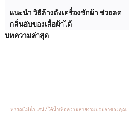
แนะนำ วิธีล้างถังเครื่องซักผ้า ช่วยลด
กลิ่นอับของเสื้อผ้าได้
บทความล่าสุด
พรรณไม้น้ำ เสน่ห์ใต้น้ำเพื่อความสวยงามบ่อปลาของคุณ