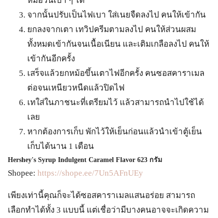
หม้อวนเบา ๆ ได้
จากนั้นปรับเป็นไฟเบา ใส่เนยจืดลงไป คนให้เข้ากัน
ยกลงจากเตา เทวิปครีมตามลงไป คนให้ส่วนผสม
ทั้งหมดเข้ากันจนเนื้อเนียน และเติมเกลือลงไป คนให้
เข้ากันอีกครั้ง
เสร็จแล้วยกหม้อขึ้นเตาไฟอีกครั้ง คนซอสคาราเมล
ต่อจนเหนียวหนืดแล้วปิดไฟ
เทใส่ในภาชนะที่เตรียมไว้ แล้วสามารถนำไปใช้ได้
เลย
หากต้องการเก็บ พักไว้ให้เย็นก่อนแล้วนำเข้าตู้เย็น
เก็บได้นาน 1 เดือน
Hershey's Syrup Indulgent Caramel Flavor 623 กรัม
Shopee:
https://shope.ee/7Un5AFnUEy
เพียงเท่านี้คุณก็จะได้ซอสคาราเมลแสนอร่อย สามารถ
เลือกทำได้ทั้ง 3 แบบนี้ แต่เชื่อว่ามีบางคนอาจจะเกิดความ