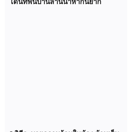
โดนัทพื้นบ้านล้านนาหากินยาก