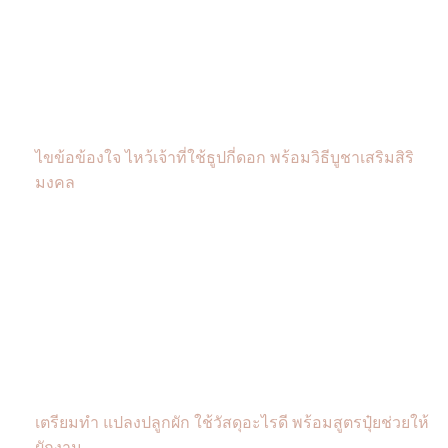
ไขข้อข้องใจ ไหว้เจ้าที่ใช้ธูปกี่ดอก พร้อมวิธีบูชาเสริมสิริ
มงคล
เตรียมทำ แปลงปลูกผัก ใช้วัสดุอะไรดี พร้อมสูตรปุ๋ยช่วยให้
ผักงาม