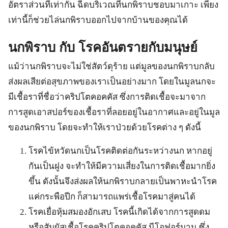
อัตราส่วนที่เท่ากัน ฉีดบริเวณที่นกพิราบชอบมาเกาะ เพียง
เท่านี้ก็ช่วยไล่นกพิราบออกไปจากบ้านของคุณได้
นกพิราบ กับ โรคอันตรายกับมนุษย์
แม้ว่านกพิราบจะไม่ใช่สัตว์ดุร้าย แต่มูลของนกพิราบกลับ
ส่งผลเสียต่อสุขภาพของเราเป็นอย่างมาก โดยในมูลนกจะ
มีเชื้อราที่ชื่อว่าคริปโตคอคคัส ซึ่งการติดเชื้อจะมาจาก
การสูดเอาสปอร์ของเชื้อราที่ลอยอยู่ในอากาศและอยู่ในมูล
ของนกพิราบ โดยจะทำให้เราป่วยด้วยโรคต่าง ๆ ดังนี้
โรคไข้หวัดนกเป็นโรคติดต่อกันระหว่างนก หากอยู่
กันเป็นฝูง จะทำให้มีความเสี่ยงในการติดเชื้อมากยิ่ง
ขึ้น ดังนั้นจึงส่งผลให้นกพิราบกลายเป็นพาหะนำโรค
แค่กระพือปีก ก็สามารถแพร่เชื้อโรคมาสู่คนได้
โรคเยื่อหุ้มสมองอักเสบ โรคนี้เกิดได้จากการสูดดม
หรือสัมผัสเชื้อโรคคริปโตคอคคัส นีโอฟอร์มาน ซึ่ง