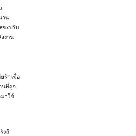
น
ำนวน
ยสจะปรับ
ลังงาน
ร์” เมื่อ
นที่ถูก
ำมาใช้
ังสี