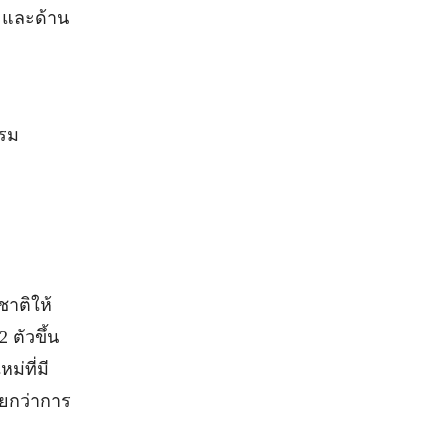
ง และด้าน
รม
าติให้
 ตัวขึ้น
่ที่มี
ยกว่าการ